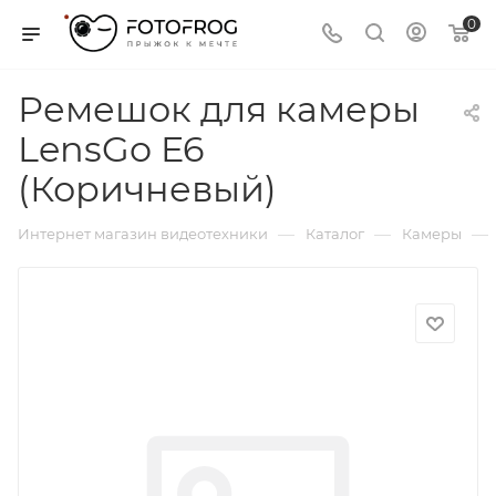
0
Ремешок для камеры
LensGo E6
(Коричневый)
—
—
—
Интернет магазин видеотехники
Каталог
Камеры