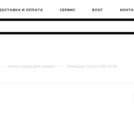
ДОСТАВКА И ОПЛАТА
СЕРВИС
БЛОГ
КОНТА
—
—
Аксессуары для камер
Ремешок Canon ER-100B