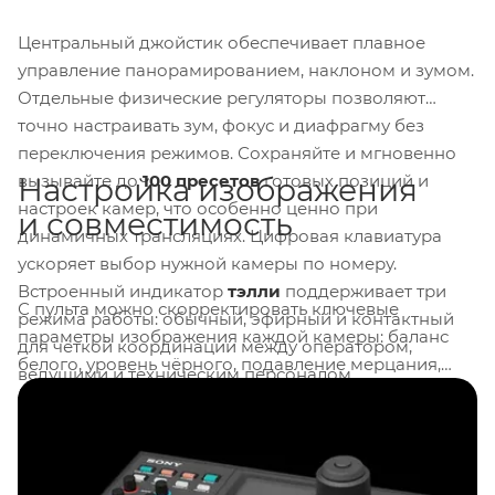
Центральный джойстик обеспечивает плавное
управление панорамированием, наклоном и зумом.
Отдельные физические регуляторы позволяют
точно настраивать зум, фокус и диафрагму без
переключения режимов. Сохраняйте и мгновенно
вызывайте до
100 пресетов
готовых позиций и
Настройка изображения
настроек камер, что особенно ценно при
и совместимость
динамичных трансляциях. Цифровая клавиатура
ускоряет выбор нужной камеры по номеру.
Встроенный индикатор
тэлли
поддерживает три
С пульта можно скорректировать ключевые
режима работы: обычный, эфирный и контактный
параметры изображения каждой камеры: баланс
для чёткой координации между оператором,
белого, уровень чёрного, подавление мерцания,
ведущими и техническим персоналом.
детализацию, точку колена, экспозицию, диафрагму,
усиление и выдержку. Это обеспечивает визуальную
согласованность всех камер в кадре без
физического доступа к устройствам. Полностью