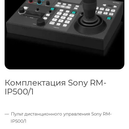
поддерживает камеры Sony серий BRC и SRG: BRC-
X1000/1, BRC-H800/1, BRC-H900, SRG-360SHE и другие
модели линейки. Универсальное решение для
студий, конференц-залов, образовательных
учреждений и мероприятий любого масштаба.
Комплектация Sony RM-
IP500/1
Пульт дистанционного управления Sony RM-
IP500/1