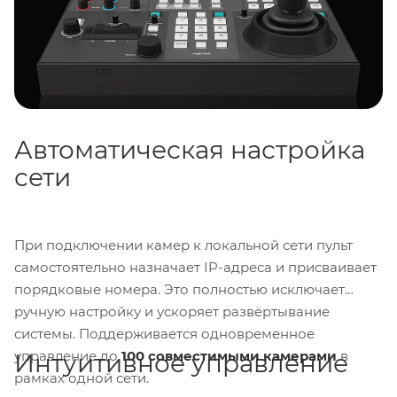
отсутствие необходимости лезть в меню каждой
камеры делают работу быстрой и комфортной.
Автоматическая настройка
сети
При подключении камер к локальной сети пульт
самостоятельно назначает IP-адреса и присваивает
порядковые номера. Это полностью исключает
ручную настройку и ускоряет развёртывание
системы. Поддерживается одновременное
управление до
100 совместимыми камерами
в
Интуитивное управление
рамках одной сети.