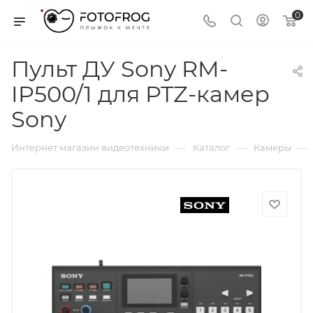
0
Пульт ДУ Sony RM-
IP500/1 для PTZ-камер
Sony
—
—
—
Интернет магазин видеотехники
Каталог
Камеры