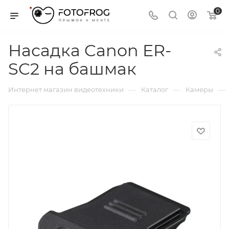
0
Насадка Canon ER-
SC2 на башмак
—
—
—
Интернет магазин видеотехники
Каталог
Камеры