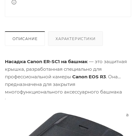
ОПИСАНИЕ
ХАРАКТЕРИСТИКИ
Насадка Canon ER-SC1 на башмак
— это защитная
крышка, разработанная специально для
профессиональной камеры
Canon EOS R3
. Она
предназначена для закрытия
многофункционального аксессуарного башмака
камеры, когда на нём не установлено никакого
оборудования. Основная функция насадки —
предотвращение попадания пыли, грязи и влаги на
21-контактные разъёмы башмака, что помогает
сохранить надёжность электронных контактов и