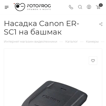
0
Насадка Canon ER-
SC1 на башмак
—
—
—
Интернет магазин видеотехники
Каталог
Камеры