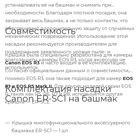
устанавливать её на башмак и снимать при
необходимости. Благодаря плотной посадке, она
закрывает весь башмак, а не только контакты, что
обеспечивает дополнительную защиту от случайных
Совместимость
механических повреждений. Использование этой
насадки рекомендуется производителем для
поддержания заявленного уровня пыле- и
Крышка была специально разработана для камеры
влагозащиты камеры EOS R3, когда аксессуар не
Canon EOS R3
и часто входит в её комплектацию.
используется.
Согласно официальным данным о совместимости,
помимо EOS R3, она также подходит для камер
EOS
R1 и EOS R5 Mark II
. Для других моделей серии EOS
Комплектация насадки
R, таких как R5, R6, R7 и R8, используется другая
Canon ER-SC1 на башмак
крышка — ER-SC2.
Крышка многофункционального аксессуарного
башмака ER-SC1 — 1 шт