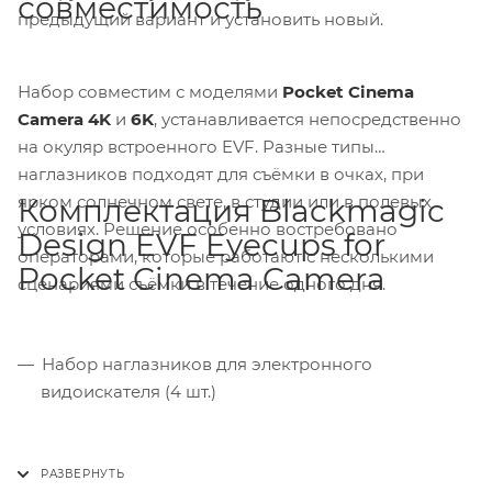
совместимость
предыдущий вариант и установить новый.
Набор совместим с моделями
Pocket Cinema
Camera 4K
и
6K
, устанавливается непосредственно
на окуляр встроенного EVF. Разные типы
наглазников подходят для съёмки в очках, при
ярком солнечном свете, в студии или в полевых
Комплектация Blackmagic
условиях. Решение особенно востребовано
Design EVF Eyecups for
операторами, которые работают с несколькими
Pocket Cinema Camera
сценариями съёмки в течение одного дня.
Набор наглазников для электронного
видоискателя (4 шт.)