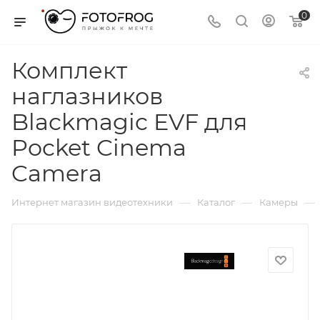
0
Комплект
наглазников
Blackmagic EVF для
Pocket Cinema
Camera
—
—
—
Интернет магазин видеотехники
Каталог
Камеры