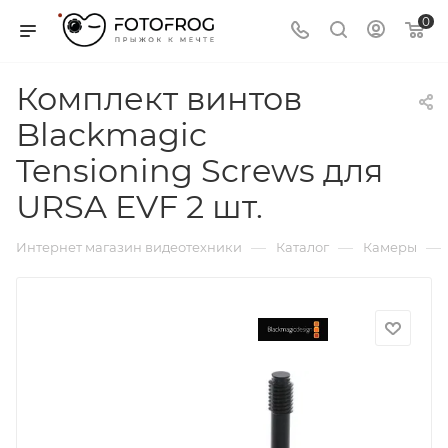
0
Комплект винтов
Blackmagic
Tensioning Screws для
URSA EVF 2 шт.
—
—
—
Интернет магазин видеотехники
Каталог
Камеры