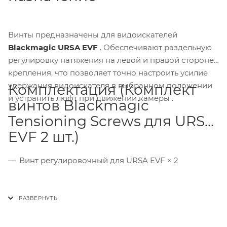
Винты предназначены для видоискателей
Blackmagic URSA EVF
. Обеспечивают раздельную
регулировку натяжения на левой и правой стороне
крепления, что позволяет точно настроить усилие
удержания видоискателя в выбранном положении
Комплектация (Комплект
и устранить люфт при движении камеры .
винтов Blackmagic
Tensioning Screws для URSA
EVF 2 шт.)
Винт регулировочный для URSA EVF × 2