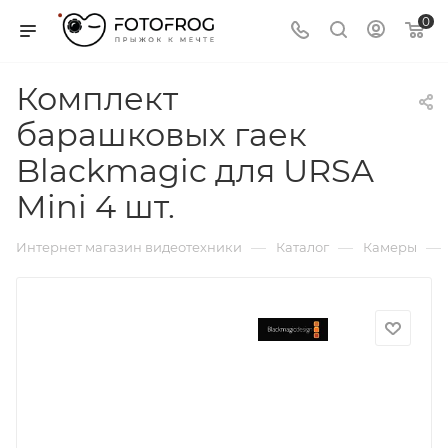
0
Комплект
барашковых гаек
Blackmagic для URSA
Mini 4 шт.
—
—
—
Интернет магазин видеотехники
Каталог
Камеры