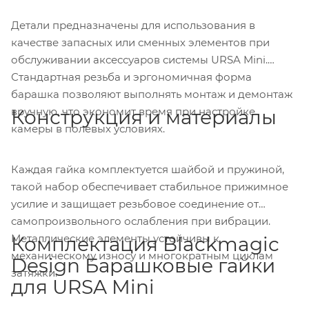
Детали предназначены для использования в
качестве запасных или сменных элементов при
обслуживании аксессуаров системы URSA Mini.
Стандартная резьба и эргономичная форма
барашка позволяют выполнять монтаж и демонтаж
вручную, что экономит время при настройке
Конструкция и материалы
камеры в полевых условиях.
Каждая гайка комплектуется шайбой и пружиной,
такой набор обеспечивает стабильное прижимное
усилие и защищает резьбовое соединение от
самопроизвольного ослабления при вибрации.
Металлические элементы устойчивы к
Комплектация Blackmagic
механическому износу и многократным циклам
Design Барашковые гайки
затяжки.
для URSA Mini