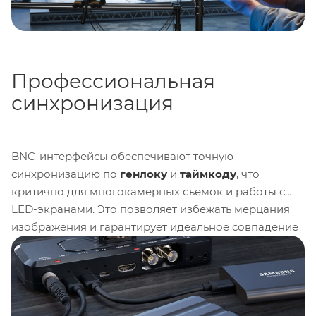
Профессиональная
синхронизация
BNC-интерфейсы обеспечивают точную
синхронизацию по
генлоку
и
таймкоду
, что
критично для многокамерных съёмок и работы с
LED-экранами. Это позволяет избежать мерцания
изображения и гарантирует идеальное совпадение
кадров при монтаже в программах вроде
DaVinci
Resolve
. Встроенный компрессор 76 Compressor с
тремя предустановками добавляет punch вокалу и
инструментам, сохраняя динамику.