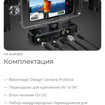
подключение микрофона и наушников для
контроля звука. Все интерфейсы оптимизированы
для работы в мобильных и стационарных условиях.
Корпус ProDock оснащён резьбами
1/4"-20
на
верхней и нижней поверхностях, что позволяет
монтировать устройство на штативы, риги или
стабилизаторы. В комплект входит переходник 1/4"
to 1/4", обеспечивающий максимальную гибкость
при сборке съёмочных конфигураций в студии или
на выезде.
Комплектация
Blackmagic Design Camera ProDock
Переходник для крепления 1/4" to 1/4"
Блок питания 12V DC
Набор международных переходников для