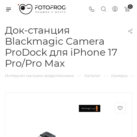
0
Док-станция
Blackmagic Camera
ProDock для iPhone 17
Pro/Pro Max
—
—
—
Интернет магазин видеотехники
Каталог
Камеры