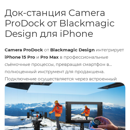
Док-станция Camera
ProDock от Blackmagic
Design для iPhone
Camera ProDock
от
Blackmagic Design
интегрирует
iPhone 15 Pro
и
Pro Max
в профессиональные
съёмочные процессы, превращая смартфон в
полноценный инструмент для продакшена.
Подключение осуществляется через встроенный
USB-C кабель, предоставляя доступ к набору
профессиональных интерфейсов: BNC-разъёмам
для
генлока
и
таймкода
, трём портам USB-C, HDMI-
выходу для мониторинга и двум 3.5-мм разъёмам
для микрофона или наушников. Устройство
полностью поддерживает фирменное приложение
Blackmagic Camera.