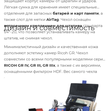
защищает корпус камеры от царапин и ударов.
Лёгкая сумка для хранения имеет специальные
отделения для запасных
батарей и карт памяти
, а
также слот для метки
AirTag
. Чехол оснащён
встроенным креплением для штатива
стандарта
Дизайн и совместимость
1/4"-20, что позволяет устанавливать камеру на
штатив, не снимая чехол.
Минималистичный дизайн и качественная кожа
дополняют эстетику камер Ricoh GR. Чехол
совместим со всеми популярными моделями серии:
RICOH GR IV, GR III, GR IIIx
, а также с их версиями,
оснащёнными фильтром HDF. Вес самого чехла
составляет около
52 грамма
.