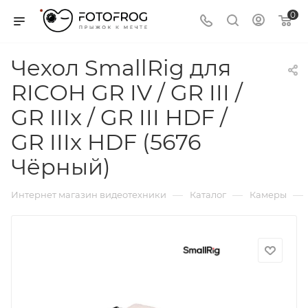
0
Чехол SmallRig для
RICOH GR IV / GR III /
GR IIIx / GR III HDF /
GR IIIx HDF (5676
Чёрный)
—
—
—
Интернет магазин видеотехники
Каталог
Камеры