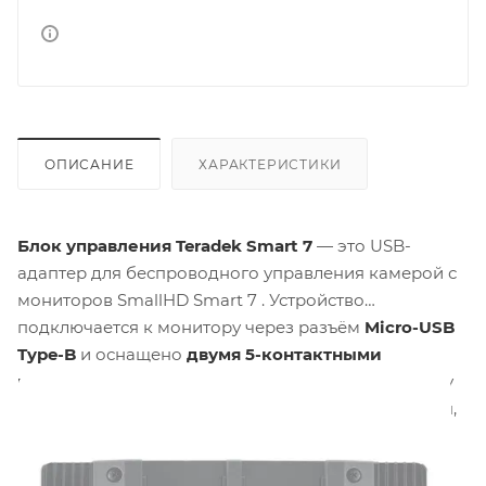
ОПИСАНИЕ
ХАРАКТЕРИСТИКИ
Блок управления Teradek Smart 7
— это USB-
адаптер для беспроводного управления камерой с
мониторов SmallHD Smart 7 . Устройство
подключается к монитору через разъём
Micro-USB
Type-B
и оснащено
двумя 5-контактными
разъёмами Female
для подключения к приёмнику
Bolt 4K . Адаптер преобразует сигналы управления,
передавая их через систему Bolt 4K на камеру, что
позволяет управлять камерой на расстоянии до