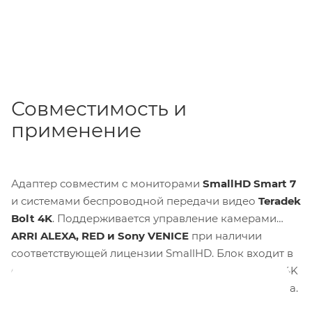
Совместимость и
применение
Адаптер совместим с мониторами
SmallHD Smart 7
и системами беспроводной передачи видео
Teradek
Bolt 4K
. Поддерживается управление камерами
ARRI ALEXA, RED и Sony VENICE
при наличии
соответствующей лицензии SmallHD. Блок входит в
состав Wireless Camera Control Starter Kit для Bolt 4K
вместе с адаптерами для передатчика и приёмника.