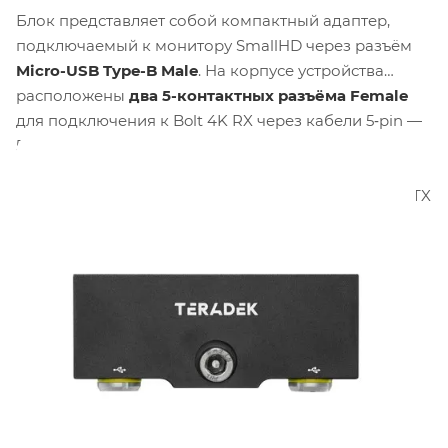
Блок представляет собой компактный адаптер,
подключаемый к монитору SmallHD через разъём
Micro-USB Type-B Male
. На корпусе устройства
расположены
два 5-контактных разъёма Female
для подключения к Bolt 4K RX через кабели 5‑pin —
5‑pin. Для крепления адаптера к монитору
используются
винты 1/4"-20
, входящие в комплект
поставки. Для установки на передатчик Bolt 4K LT TX
предусмотрена отдельная модель адаптера с
разъёмом Micro-USB.