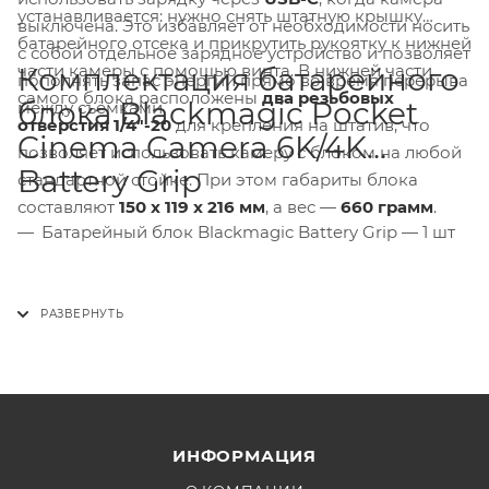
устанавливается: нужно снять штатную крышку
выключена. Это избавляет от необходимости носить
батарейного отсека и прикрутить рукоятку к нижней
с собой отдельное зарядное устройство и позволяет
части камеры с помощью винта. В нижней части
Комплектация батарейного
пополнять запас энергии прямо во время перерыва
самого блока расположены
два резьбовых
блока Blackmagic Pocket
между съёмками.
отверстия 1/4"-20
для крепления на штатив, что
Cinema Camera 6K/4K
позволяет использовать камеру с блоком на любой
Battery Grip
стандартной стойке. При этом габариты блока
составляют
150 x 119 x 216 мм
, а вес —
660 грамм
.
Батарейный блок Blackmagic Battery Grip — 1 шт
ИНФОРМАЦИЯ