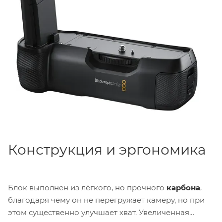
час съёмки, блок позволяет установить
две батареи
Sony L-Series (NP‑F570)
, обеспечивая непрерывную
запись до
двух часов
без необходимости
останавливаться для замены питания. Это особенно
актуально при длительных интервью, репортажной
съёмке или работе на выездных локациях, где
каждая минута на счету.
Конструкция и эргономика
Блок выполнен из лёгкого, но прочного
карбона
,
благодаря чему он не перегружает камеру, но при
этом существенно улучшает хват. Увеличенная