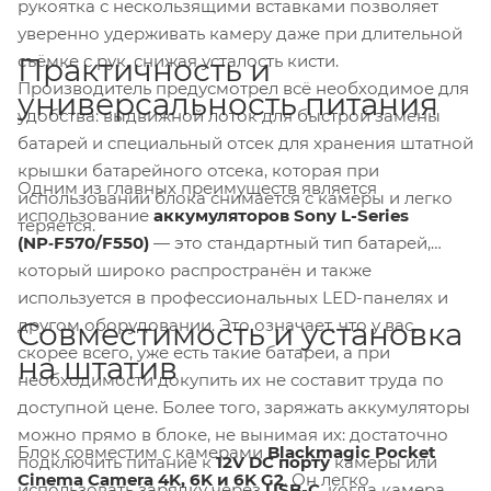
рукоятка с нескользящими вставками позволяет
уверенно удерживать камеру даже при длительной
съёмке с рук, снижая усталость кисти.
Практичность и
Производитель предусмотрел всё необходимое для
универсальность питания
удобства: выдвижной лоток для быстрой замены
батарей и специальный отсек для хранения штатной
крышки батарейного отсека, которая при
Одним из главных преимуществ является
использовании блока снимается с камеры и легко
использование
аккумуляторов Sony L-Series
теряется.
(NP‑F570/F550)
— это стандартный тип батарей,
который широко распространён и также
используется в профессиональных LED-панелях и
другом оборудовании. Это означает, что у вас,
Совместимость и установка
скорее всего, уже есть такие батареи, а при
на штатив
необходимости докупить их не составит труда по
доступной цене. Более того, заряжать аккумуляторы
можно прямо в блоке, не вынимая их: достаточно
Блок совместим с камерами
Blackmagic Pocket
подключить питание к
12V DC порту
камеры или
Cinema Camera 4K, 6K и 6K G2
. Он легко
использовать зарядку через
USB-C
, когда камера