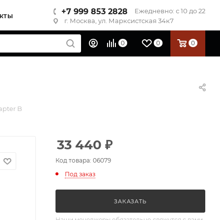
+7 999 853 2828
Ежедневно: с 10 до 22
КТЫ
г. Москва, ул. Марксистская 34к7
0
0
0
pter B
33 440
₽
Код товара: 06079
Под заказ
ЗАКАЗАТЬ
Наши менеджеры обязательно свяжутся с вами