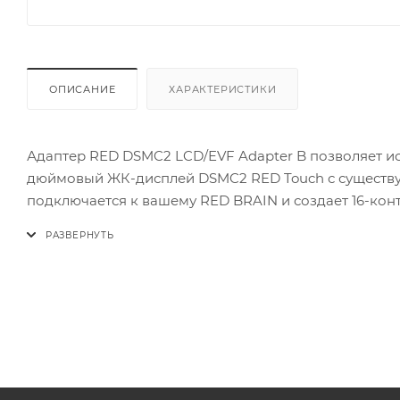
ОПИСАНИЕ
ХАРАКТЕРИСТИКИ
Адаптер RED DSMC2 LCD/EVF Adapter B позволяет и
дюймовый ЖК-дисплей DSMC2 RED Touch с существ
подключается к вашему RED BRAIN и создает 16-кон
EVFs, так что вы можете использовать свой устарев