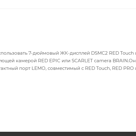
спользовать 7-дюймовый ЖК-дисплей DSMC2 RED Touch и
ующей камерой RED EPIC или SCARLET camera BRAIN.Он
тактный порт LEMO, совместимый с RED Touch, RED PRO
ший видоискатель с камерой DSMC2.