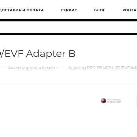
ДОСТАВКА И ОПЛАТА
СЕРВИС
БЛОГ
КОНТА
EVF Adapter B
—
—
Аксессуары для камер
Адаптер RED DSMC2 LCD/EVF Ada