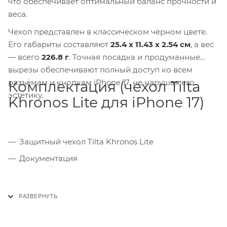
что обеспечивает оптимальный баланс прочности и
веса.
Чехол представлен в классическом чёрном цвете.
Его габариты составляют
25.4 x 11.43 x 2.54 см
, а вес
— всего
226.8 г
. Точная посадка и продуманные
вырезы обеспечивают полный доступ ко всем
разъёмам и кнопкам iPhone 17, не нарушая его
Комплектация (чехол Tilta
эстетику.
Khronos Lite для iPhone 17)
Защитный чехол Tilta Khronos Lite
Документация