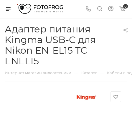
0
Адаптер питания
Kingma USB-C для
Nikon EN-EL15 TC-
ENEL15
—
—
Интернет магазин видеотехники
Каталог
Кабели и п