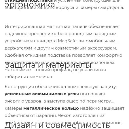
откидная подставка
и усиленная конструкция для
эргономика
всесторонней защиты корпуса и камеры смартфона.
Интегрированная магнитная панель обеспечивает
надёжное крепление к беспроводным зарядным
устройствам стандарта MagSafe, автомобильным
держателям и другим совместимым аксессуарам.
Удобная откидная подставка позволяет комфортно
смотреть видео или участвовать в видеозвонках.
Защита и материалы
Чехол имеет тонкий профиль, не увеличивая
габариты смартфона.
Конструкция обеспечивает комплексную защиту:
усиленные алюминиевые углы
поглощают
энергию ударов, а выступающее по периметру
камеры
металлическое кольцо
надёжно защищает
объективы от царапин. Чехол изготовлен из
комбинации прочного поликарбоната и алюминия,
Дизайн и совместимость