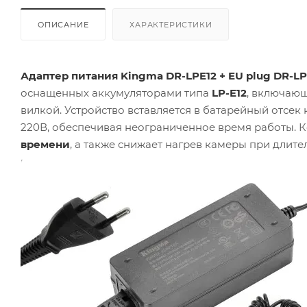
ОПИСАНИЕ
ХАРАКТЕРИСТИКИ
Адаптер питания Kingma DR-LPE12 + EU plug DR-LP
оснащенных аккумуляторами типа
LP-E12
, включающ
вилкой. Устройство вставляется в батарейный отсек
220В, обеспечивая неограниченное время работы. 
времени
, а также снижает нагрев камеры при длите
передает на камеру данные о напряжении и заряде