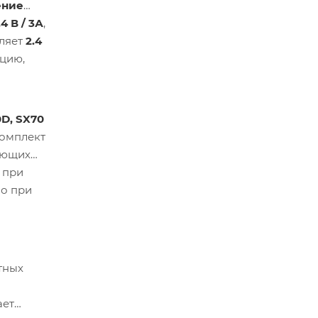
ение
4 В / 3А
,
вляет
2.4
ацию,
0D, SX70
Комплект
бующих
 при
но при
тных
ает