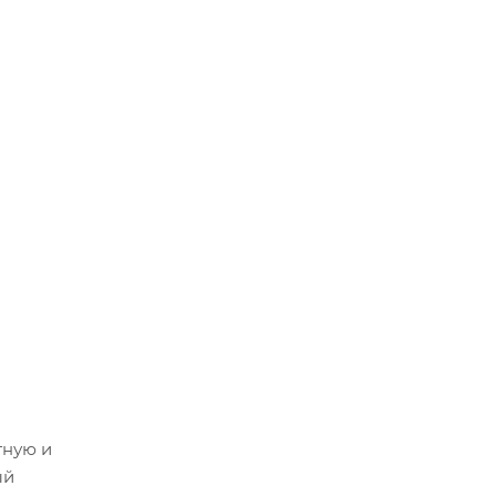
тную и
ый