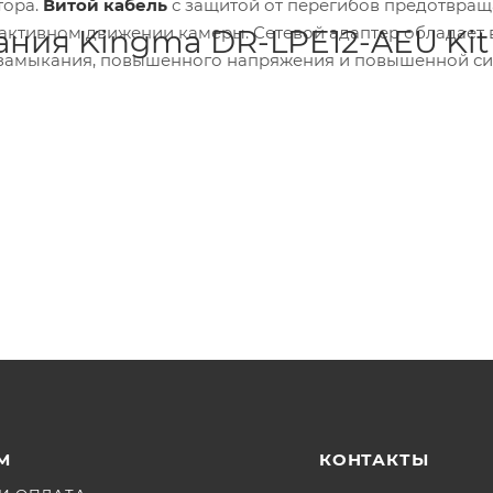
тора.
Витой кабель
с защитой от перегибов предотвращ
активном движении камеры. Сетевой адаптер обладает 
ания Kingma DR-LPE12-AEU Kit
замыкания, повышенного напряжения и повышенной сил
М
КОНТАКТЫ