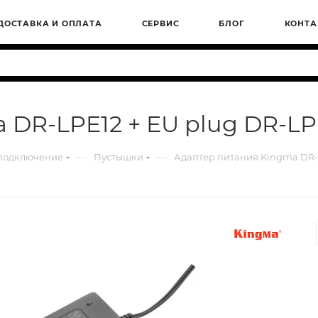
ДОСТАВКА И ОПЛАТА
СЕРВИС
БЛОГ
КОНТА
DR-LPE12 + EU plug DR-LP
—
—
 подключение
Пустышки
Адаптер питания Kingma DR-L