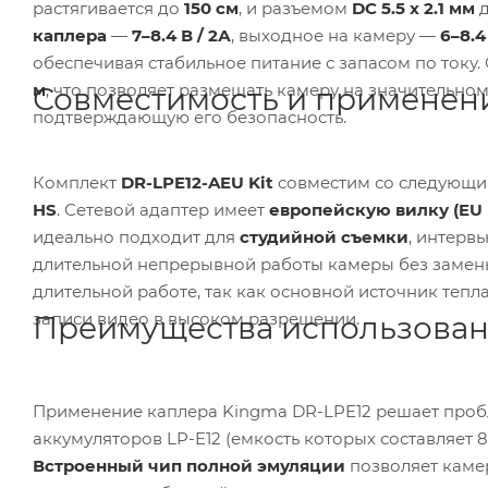
растягивается до
150 см
, и разъемом
DC 5.5 x 2.1 мм
д
каплера
—
7–8.4 В / 2А
, выходное на камеру —
6–8.4
обеспечивая стабильное питание с запасом по току.
м
, что позволяет размещать камеру на значительно
Совместимость и применен
подтверждающую его безопасность.
Комплект
DR-LPE12-AEU Kit
совместим со следующи
HS
. Сетевой адаптер имеет
европейскую вилку (EU 
идеально подходит для
студийной съемки
, интерв
длительной непрерывной работы камеры без замен
длительной работе, так как основной источник тепл
записи видео в высоком разрешении.
Преимущества использова
Применение каплера Kingma DR-LPE12 решает про
аккумуляторов LP-E12 (емкость которых составляет 8
Встроенный чип полной эмуляции
позволяет каме