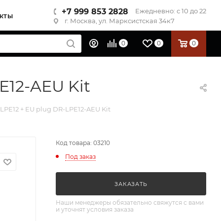
+7 999 853 2828
Ежедневно: с 10 до 22
КТЫ
г. Москва, ул. Марксистская 34к7
0
0
0
E12-AEU Kit
PE12 + EU plug DR-LPE12-AEU Kit
Код товара: 03210
Под заказ
ЗАКАЗАТЬ
Наши менеджеры обязательно свяжутся с вами
и уточнят условия заказа