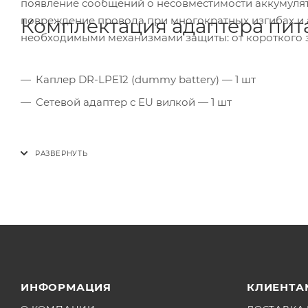
появление сообщений о несовместимости аккумуля
повреждение провода при многократных изгибах и 
Комплектация адаптера пит
необходимыми механизмами защиты: от короткого 
Каплер DR-LPE12 (dummy battery) — 1 шт
Сетевой адаптер с EU вилкой — 1 шт
ИНФОРМАЦИЯ
КЛИЕНТА