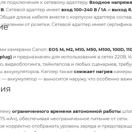
ля подключения к сетевому адаптеру.
Входное напряж
 В
. Сетевой адаптер имеет
вход 100–240 В / 1А
и
выход 8.
 Общая длина кабеля вместе с корпусом адаптера соста
м удалении от розетки. Сетевой адаптер имеет сертифик
ие
ми камерами Canon:
EOS M, M2, M10, M50, M100, 100D, 11
plug)
и предназначен для использования в сетях 220В. 
ью, видеоблогинга, таймлапсов и любых сценариев, тре
ы аккумуляторов. Каплер также
снижает нагрев
камеры
а — аккумулятор — выносится наружу, что особенно важ
ния
блему
ограниченного времени автономной работы
шта
75 мАч), обеспечивая неограниченное питание от сети.
ре корректно отображать уровень заряда и предотвращ