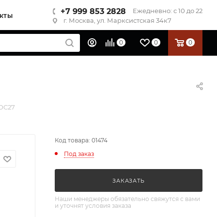
+7 999 853 2828
Ежедневно: с 10 до 22
КТЫ
г. Москва, ул. Марксистская 34к7
0
0
0
 DC27
Код товара: 01474
Под заказ
ЗАКАЗАТЬ
Наши менеджеры обязательно свяжутся с вами
и уточнят условия заказа