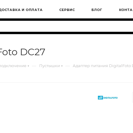
ДОСТАВКА И ОПЛАТА
СЕРВИС
БЛОГ
КОНТА
Foto DC27
—
—
 подключение
Пустышки
Адаптер питания DigitalFoto