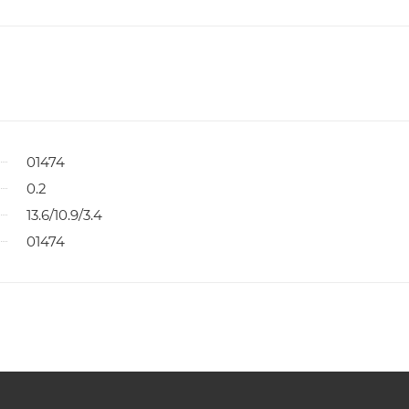
01474
0.2
13.6/10.9/3.4
01474