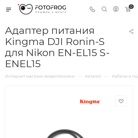
0
Адаптер питания
Kingma DJI Ronin-S
для Nikon EN-EL15 S-
ENEL15
—
—
Интернет магазин видеотехники
Каталог
Кабели и п