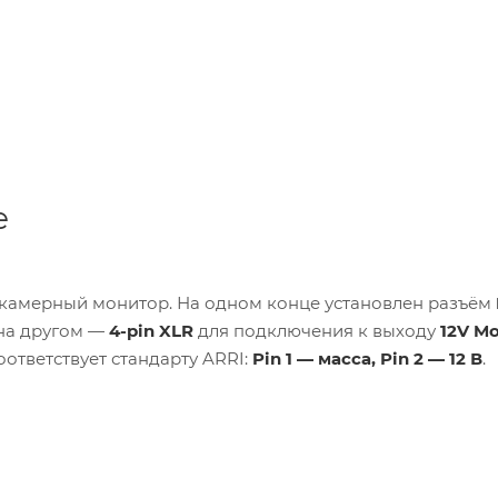
е
камерный монитор. На одном конце установлен разъём
 на другом —
4-pin XLR
для подключения к выходу
12V M
ответствует стандарту ARRI:
Pin 1 — масса, Pin 2 — 12 В
.