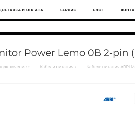
ДОСТАВКА И ОПЛАТА
СЕРВИС
БЛОГ
КОНТА
itor Power Lemo 0B 2-pin (
—
—
 подключение
Кабели питания
Кабель питания ARRI Mo