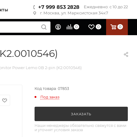
+7 999 853 2828
Ежедневно: с 10 до 22
КТЫ
г. Москва, ул. Марксистская 34к7
0
0
0
K2.0010546)
nitor Power Lemo 0B 2-pin (K2.0010546)
Код товара: 07853
Под заказ
ЗАКАЗАТЬ
Наши менеджеры обязательно свяжутся с вами
и уточнят условия заказа