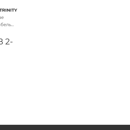
 TRINITY
ве
абель
 2-