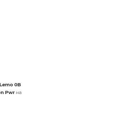
Lemo 0B
on Pwr
на