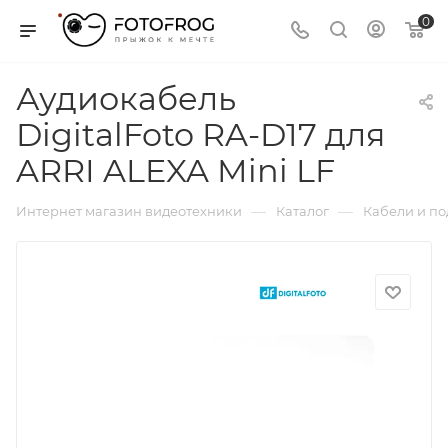
0
Аудиокабель
DigitalFoto RA-D17 для
ARRI ALEXA Mini LF
—
—
Интернет магазин видеотехники
Каталог
Кабели и п