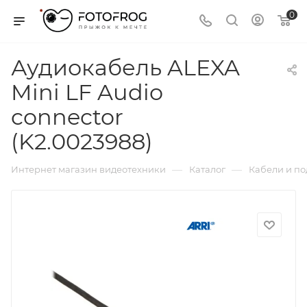
0
Аудиокабель ALEXA
Mini LF Audio
connector
(K2.0023988)
—
—
Интернет магазин видеотехники
Каталог
Кабели и п