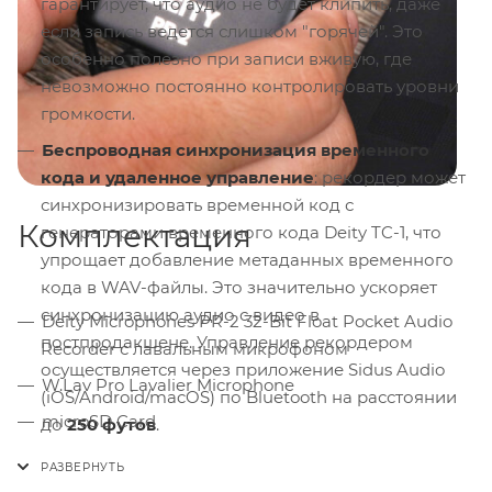
гарантирует, что аудио не будет клипить, даже
если запись ведется слишком "горячей". Это
особенно полезно при записи вживую, где
невозможно постоянно контролировать уровни
громкости.
Беспроводная синхронизация временного
кода и удаленное управление
: рекордер может
синхронизировать временной код с
Комплектация
генераторами временного кода Deity TC-1, что
упрощает добавление метаданных временного
кода в WAV-файлы. Это значительно ускоряет
синхронизацию аудио с видео в
Deity Microphones PR-2 32-Bit Float Pocket Audio
постпродакшене. Управление рекордером
Recorder с лавальным микрофоном
осуществляется через приложение Sidus Audio
W.Lav Pro Lavalier Microphone
(iOS/Android/macOS) по Bluetooth на расстоянии
microSD Card
до
250 футов
.
USB-C Cable
Mic Pass Thru
: переключатель на верхней части
устройства позволяет передавать питание