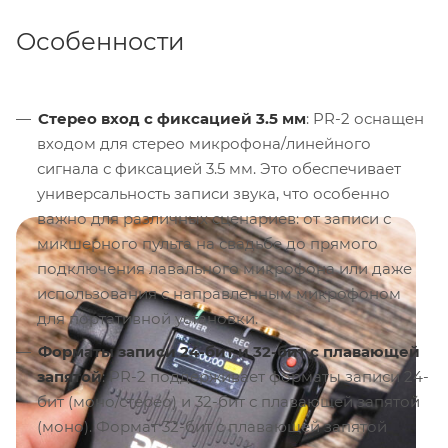
Особенности
Стерео вход с фиксацией 3.5 мм
: PR-2 оснащен
входом для стерео микрофона/линейного
сигнала с фиксацией 3.5 мм. Это обеспечивает
универсальность записи звука, что особенно
важно для различных сценариев: от записи с
микшерного пульта на свадьбе до прямого
подключения лавального микрофона или даже
использования с направленным микрофоном
для портативной установки.
Форматы записи 24-бит и 32-бит с плавающей
запятой
: PR-2 поддерживает форматы записи 24-
бит (моно/стерео) и 32-бит с плавающей запятой
(моно). Формат 32-бит с плавающей запятой