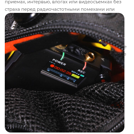
приемах, интервью, влогах или видеосъемках без
страха перед радиочастотными помехами или
потерей звука, которые могут возникнуть при
использовании беспроводных микрофонных
систем. Просто подключите включенный
всенаправленный микрофон W.Lav Pro, закрепите
его на объекте съемки, спрячьте рекордер на поясе
или в кармане, и записывайте высококачественное
32-битное аудио с плавающей запятой
, избегая
клиппинга и искажений.