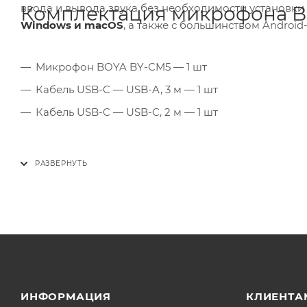
ввода и вывода звука без необходимости установк
Комплектация микрофона 
Windows и macOS
, а также с большинством Android
Микрофон BOYA BY-CM5 — 1 шт
Кабель USB-C — USB-A, 3 м — 1 шт
Кабель USB-C — USB-C, 2 м — 1 шт
ИНФОРМАЦИЯ
КЛИЕНТА