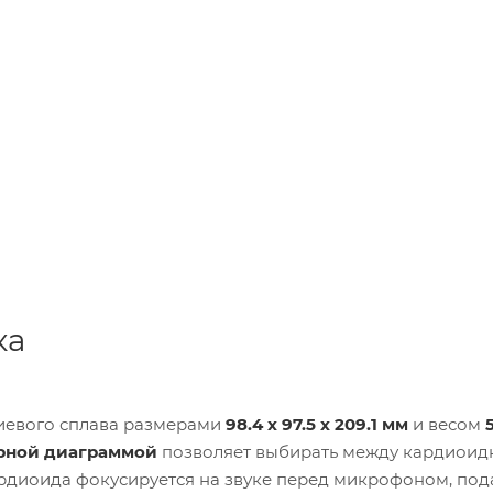
ка
иевого сплава размерами
98.4 x 97.5 x 209.1 мм
и весом
рной диаграммой
позволяет выбирать между кардиоид
рдиоида фокусируется на звуке перед микрофоном, под