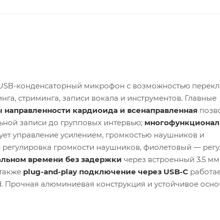
USB-конденсаторный микрофон с возможностью перек
га, стриминга, записи вокала и инструментов. Главные
направленности кардиоида и всенаправленная
позв
ьной записи до групповых интервью;
многофункционал
ует управление усилением, громкостью наушников и
— регулировка громкости наушников, фиолетовый — рег
альном времени без задержки
через встроенный 3.5 мм
 также
plug-and-play подключение через USB-C
работае
d. Прочная алюминиевая конструкция и устойчивое осн