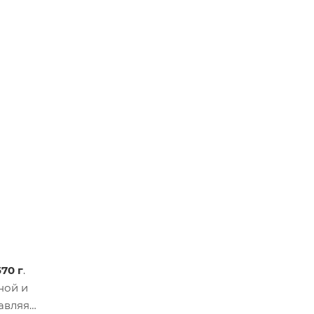
570 г
.
ной и
авляя