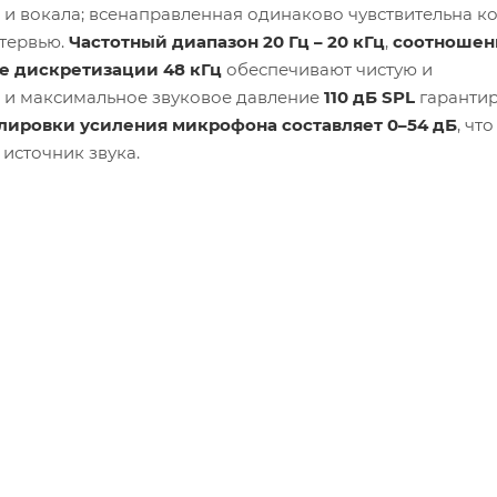
и и вокала; всенаправленная одинаково чувствительна к
нтервью.
Частотный диапазон 20 Гц – 20 кГц
,
соотношен
те дискретизации 48 кГц
обеспечивают чистую и
и максимальное звуковое давление
110 дБ SPL
гаранти
лировки усиления микрофона составляет 0–54 дБ
, что
источник звука.