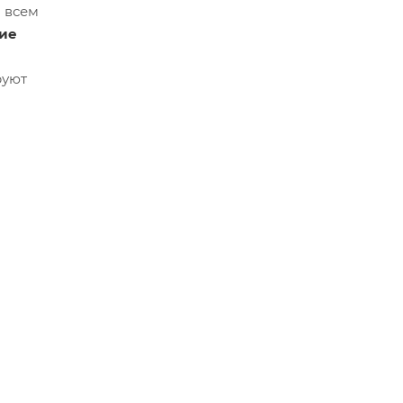
о всем
ие
руют