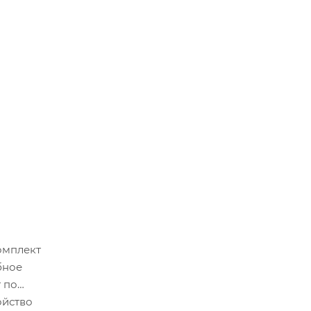
омплект
бное
 по
ойство