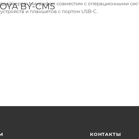
и драйверов. Микрофон совместим с операционными си
BOYA BY-CM5
-устройств и планшетов с портом USB-C.
М
КОНТАКТЫ