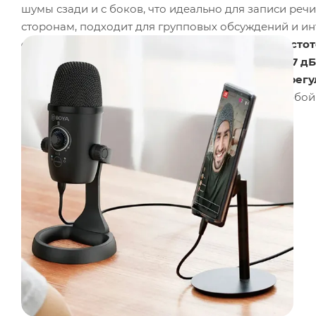
шумы сзади и с боков, что идеально для записи реч
сторонам, подходит для групповых обсуждений и и
сигнал/шум 82 дБ
и
разрядность 24 бит при часто
детализированную запись.
Чувствительность -37 дБ
качественную запись без искажений.
Диапазон регу
позволяет адаптировать уровень сигнала под любой 