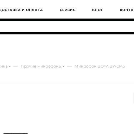
ДОСТАВКА И ОПЛАТА
СЕРВИС
БЛОГ
КОНТА
—
—
ника
Прочие микрофоны
Микрофон BOYA BY-CM5