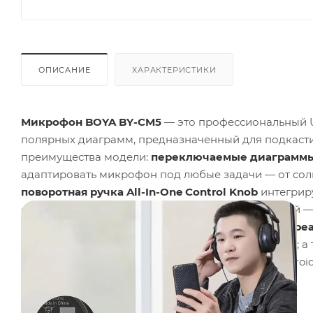
ОПИСАНИЕ
ХАРАКТЕРИСТИКИ
Микрофон BOYA BY-CM5
— это профессиональный 
полярных диаграмм, предназначенный для подкастин
преимущества модели:
переключаемые диаграммы 
адаптировать микрофон под любые задачи — от сол
поворотная ручка All-In-One Control Knob
интегрир
отключением звука с цветовой индикацией: синий 
усиления, красный — режим Mute;
мониторинг в ре
для наушников позволяет контролировать запись; а
компьютерами Windows, Mac и устройствами Androi
обеспечивают надежную фиксацию на столе.