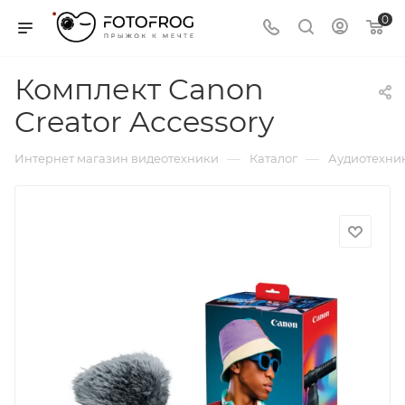
0
Комплект Canon
Creator Accessory
—
—
Интернет магазин видеотехники
Каталог
Аудиотехни