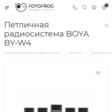
0
Петличная
радиосистема BOYA
BY-W4
—
—
Интернет магазин видеотехники
Каталог
Аудиотехни