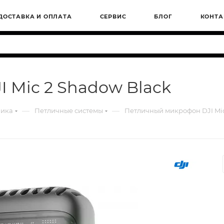
ДОСТАВКА И ОПЛАТА
СЕРВИС
БЛОГ
КОНТА
 Mic 2 Shadow Black
—
—
ника
Петличные системы
Петличный микрофон DJI Mic