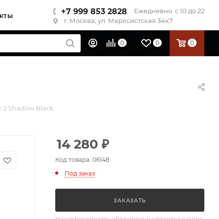
+7 999 853 2828
Ежедневно: с 10 до 22
КТЫ
г. Москва, ул. Марксистская 34к7
0
0
0
 2 Shadow Black
14 280
₽
Код товара: 06148
Под заказ
ЗАКАЗАТЬ
Наши менеджеры обязательно свяжутся с вами