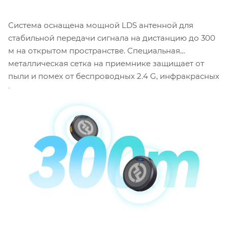
Система оснащена мощной LDS антенной для
стабильной передачи сигнала на дистанцию до 300
м на открытом пространстве. Специальная
металлическая сетка на приемнике защищает от
пыли и помех от беспроводных 2.4 G, инфракрасных
и различных радиочастот. На одном заряде
передатчика модно вести до 10 часов записи. Кейс
заряжает весь набор менее чем за полтора часа.
Общее время работы на одном заряде кейса
составляет до 40 часов.