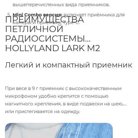
вышеперечисленных вида приемников.
Mini Combo версия:
включает приёмника для
ПРЕИМУЩЕСТВА
камеры и приёмник Type-C.
ПЕТЛИЧНОЙ
РАДИОСИСТЕМЫ
HOLLYLAND LARK M2
Легкий и компактный приемник
При весе в 9 г приемник с высококачественным
микрофоном удобно крепится с помощью
магнитного крепления, в виде подвески на шею,
или пристегивается на одежду.