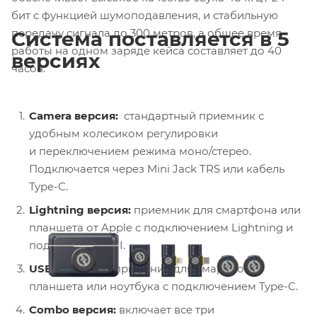
бит с функцией шумоподавления, и стабильную
передачу сигнала до 300 метров, а общее время
Система поставляется в 5
работы на одном заряде кейса составляет до 40
версиях
часов.
Camera версия:
стандартный приемник с
удобным колесиком регулировки
и переключением режима моно/стерео.
Подключается через Mini Jack TRS или кабель
Type-C.
Lightning версия:
приемник для смартфона или
планшета от Apple с подключением Lightning и
поддержкой MFI.
USB-C версия:
приемник для смартфона,
планшета или ноутбука с подключением Type-C.
Combo версия:
включает все три