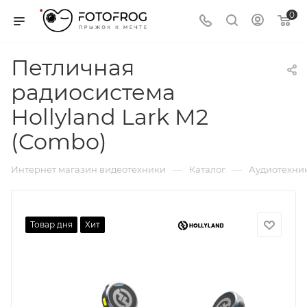
0
Петличная
радиосистема
Hollyland Lark M2
(Combo)
—
—
Интернет магазин видеотехники
Каталог
Аудиотехни
Товар дня
Хит