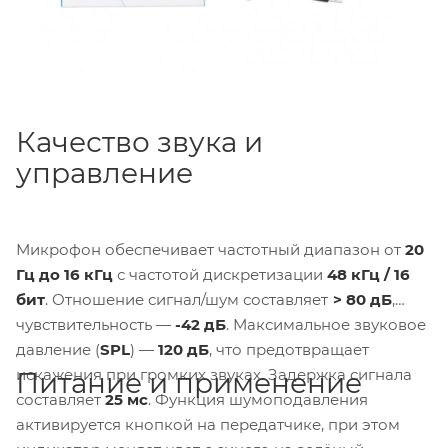
Качество звука и
управление
Микрофон обеспечивает частотный диапазон от
20
Гц до 16 кГц
с частотой дискретизации
48 кГц / 16
бит
. Отношение сигнал/шум составляет
> 80 дБ
,
чувствительность —
-42 дБ
. Максимальное звуковое
давление (
SPL
) —
120 дБ
, что предотвращает
искажения при громких звуках. Задержка сигнала
Питание и применение
составляет
25 мс
. Функция шумоподавления
активируется кнопкой на передатчике, при этом