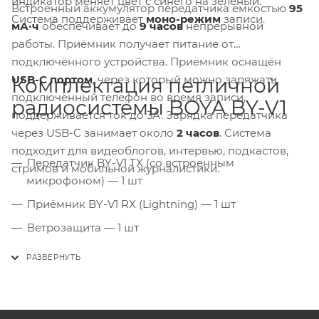
индикатор меняет цвет с синего на зелёный.
Встроенный аккумулятор передатчика ёмкостью
95
Система поддерживает
моно-режим
записи.
мА·ч
обеспечивает до
9 часов
непрерывной
работы. Приёмник получает питание от
подключённого устройства. Приёмник оснащён
USB-C портом
, через который можно заряжать
Комплектация петличной
подключённый телефон во время записи,
радиосистемы BOYA BY-V1
поддерживается ток до 3А. Зарядка передатчика
через USB-C занимает около
2 часов
. Система
подходит для видеоблогов, интервью, подкастов,
Передатчик BY-V1 TX (со встроенным
стримов и мобильной журналистики.
микрофоном) — 1 шт
Приёмник BY-V1 RX (Lightning) — 1 шт
Ветрозащита — 1 шт
Кабель USB-C для зарядки — 1 шт