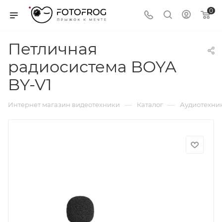
0
Петличная
радиосистема BOYA
BY-V1
—
—
Интернет магазин видеотехники
Каталог
Аудиотехни