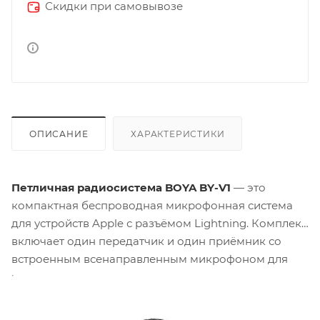
Скидки при самовывозе
ОПИСАНИЕ
ХАРАКТЕРИСТИКИ
Петличная радиосистема BOYA BY-V1
— это
компактная беспроводная микрофонная система
для устройств Apple с разъёмом Lightning. Комплект
включает один передатчик и один приёмник со
встроенным всенаправленным микрофоном для
записи звука со всех сторон. Система работает в
диапазоне
2.4 ГГц
, дальность действия достигает
100 метров
на открытой местности. Передатчик