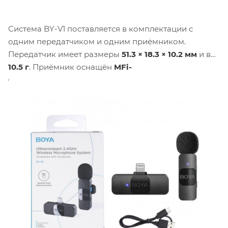
Система BY-V1 поставляется в комплектации с
одним передатчиком и одним приёмником.
Передатчик имеет размеры
51.3 × 18.3 × 10.2 мм
и вес
10.5 г
. Приёмник оснащён
MFi-
сертифицированным разъёмом Lightning
и
подключается напрямую к устройствам Apple —
iPhone 8–14, iPad и другим гаджетам с портом
Lightning. Передатчик оснащён
поворотной
клипсой на 360°
для удобного крепления на
одежде.