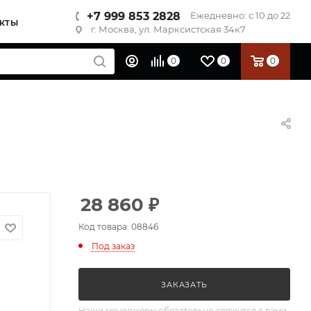
+7 999 853 2828
Ежедневно: с 10 до 22
КТЫ
г. Москва, ул. Марксистская 34к7
0
0
0
28 860
₽
Код товара: 08846
Под заказ
ЗАКАЗАТЬ
Наши менеджеры обязательно свяжутся с вами