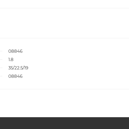
08846
1.8
35/22.5/19
08846