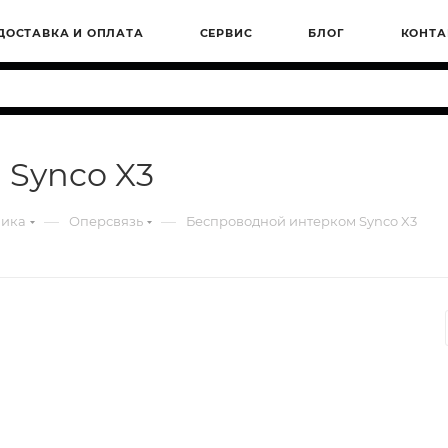
ДОСТАВКА И ОПЛАТА
СЕРВИС
БЛОГ
КОНТА
 Synco X3
—
—
ника
Оперсвязь
Беспроводной интерком Synco X3