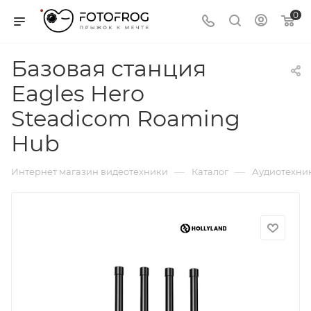
0
Базовая станция
Eagles Hero
Steadicom Roaming
Hub
—
—
Интернет магазин видеотехники
Каталог
Аудиотехни