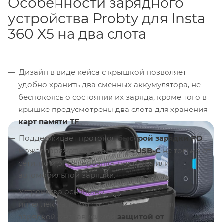
Особенности зарядного
устройства Probty для Insta
360 X5 на два слота
Дизайн в виде кейса с крышкой позволяет
удобно хранить два сменных аккумулятора, не
беспокоясь о состоянии их заряда, кроме того в
крышке предусмотрены два слота для хранения
карт памяти TF
.
Поддерживает протокол
быстрой зарядки PD
,
может заряжаться через порт
USB-C
не только от
сети, но и от павербанка, ноутбука или
автомобильной зарядки.
Устройство оснащено
интеллектуальной системой управления
зарядкой с независимой
защитой от