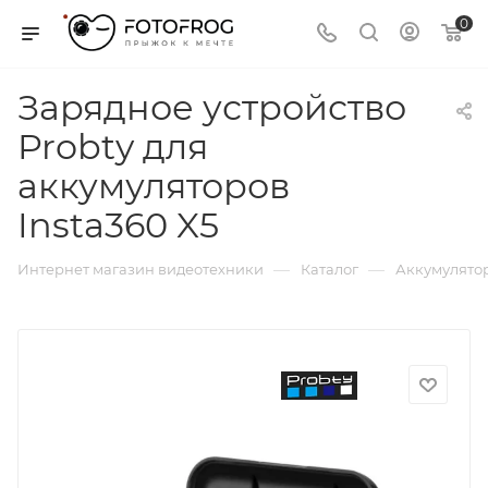
0
Зарядное устройство
Probty для
аккумуляторов
Insta360 X5
—
—
Интернет магазин видеотехники
Каталог
Аккумулятор