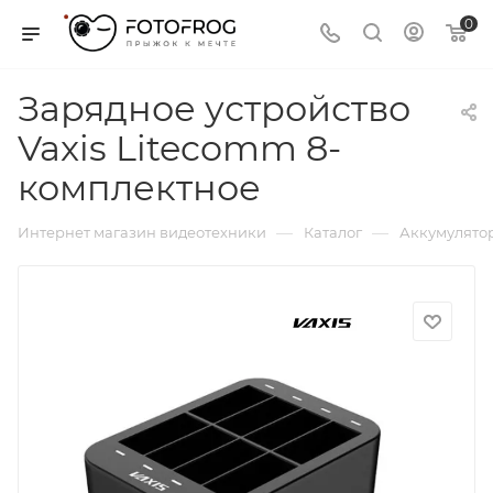
0
Зарядное устройство
Vaxis Litecomm 8-
комплектное
—
—
Интернет магазин видеотехники
Каталог
Аккумулятор