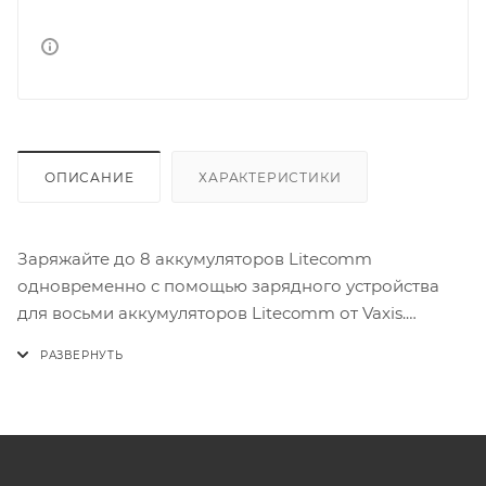
ОПИСАНИЕ
ХАРАКТЕРИСТИКИ
Заряжайте до 8 аккумуляторов Litecomm
одновременно с помощью зарядного устройства
для восьми аккумуляторов Litecomm от Vaxis.
Зарядное устройство имеет 8 отсеков для
аккумуляторов Litecomm 901 и адаптер
переменного тока. Время зарядки составляет 2,5
часа.