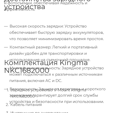
и фотосъемки, обеспечивая надежность и
устройства
эффективность.
Высокая скорость зарядки: Устройство
обеспечивает быструю зарядку аккумуляторов,
что позволяет минимизировать время простоя.
Компактный размер: Легкий и портативный
дизайн удобен для транспортировки и
использования на съемочной площадке.
Комплектация Kingma
Многофункциональность: Зарядное устройство
NKC1682000
может подключаться к различным источникам
питания, включая AC и DC.
Безопасность: Защита от перегрева и короткого
Зарядное устройство V-Mount Kingma
замыкания гарантирует долгий срок службы
NKC1682000
устройства и безопасности при использовании.
Кабель питания
Инструкция по эксплуатации