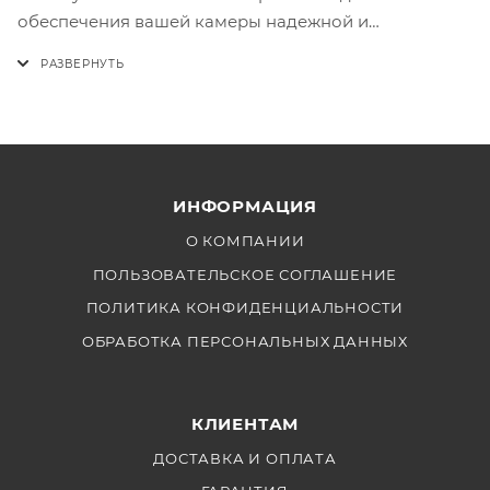
обеспечения вашей камеры надежной и
эффективной зарядкой аккумуляторов. У нас вы
найдете высокое качество и отличное
обслуживание, чтобы сделать вашу покупку
максимально удобной и выгодной. Не упустите
шанс улучшить свой опыт съемки с Probty.
ИНФОРМАЦИЯ
О КОМПАНИИ
ПОЛЬЗОВАТЕЛЬСКОЕ СОГЛАШЕНИЕ
ПОЛИТИКА КОНФИДЕНЦИАЛЬНОСТИ
ОБРАБОТКА ПЕРСОНАЛЬНЫХ ДАННЫХ
КЛИЕНТАМ
ДОСТАВКА И ОПЛАТА