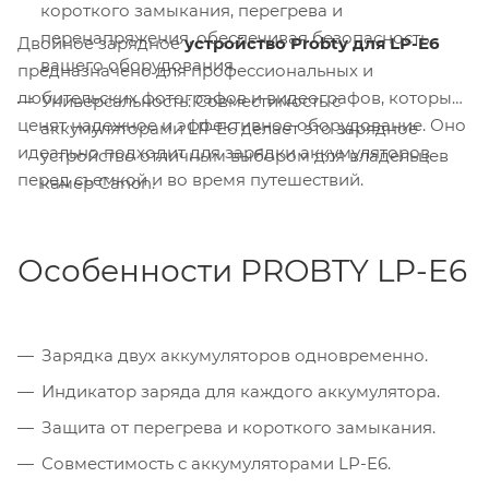
короткого замыкания, перегрева и
перенапряжения, обеспечивая безопасность
Двойное зарядное
устройство Probty для LP-E6
вашего оборудования.
предназначено для профессиональных и
любительских фотографов и видеографов, которые
Универсальность: Совместимость с
ценят надежное и эффективное оборудование. Оно
аккумуляторами LP-E6 делает это зарядное
идеально подходит для зарядки аккумуляторов
устройство отличным выбором для владельцев
перед съемкой и во время путешествий.
камер Canon.
Особенности PROBTY LP-E6
Зарядка двух аккумуляторов одновременно.
Индикатор заряда для каждого аккумулятора.
Защита от перегрева и короткого замыкания.
Совместимость с аккумуляторами LP-E6.