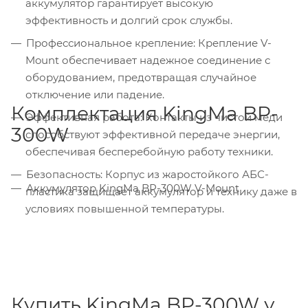
аккумулятор гарантирует высокую
эффективность и долгий срок службы.
Профессиональное крепление: Крепление V-
Mount обеспечивает надежное соединение с
оборудованием, предотвращая случайное
отключение или падение.
Комплектация KingMa BP-
Эффективная работа: Контакты из чистой меди
300W
способствуют эффективной передаче энергии,
обеспечивая бесперебойную работу техники.
Безопасность: Корпус из жаростойкого АБС-
Аккумулятор KingMa BP-300W V-Mount
пластика защищает аккумулятор и технику даже в
условиях повышенной температуры.
Купить KingMa BP-300W у