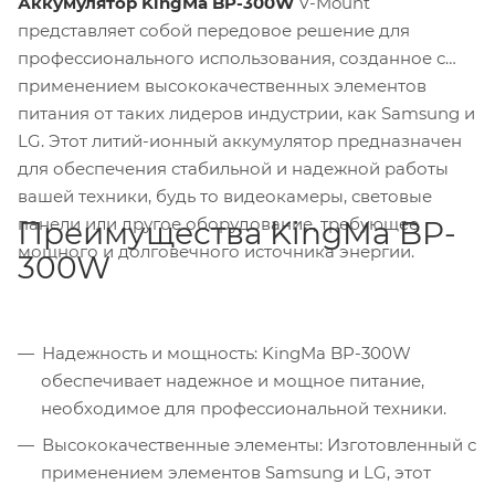
Аккумулятор KingMa BP-300W
V-Mount
представляет собой передовое решение для
профессионального использования, созданное с
применением высококачественных элементов
питания от таких лидеров индустрии, как Samsung и
LG. Этот литий-ионный аккумулятор предназначен
для обеспечения стабильной и надежной работы
вашей техники, будь то видеокамеры, световые
панели или другое оборудование, требующее
Преимущества KingMa BP-
мощного и долговечного источника энергии.
300W
Надежность и мощность: KingMa BP-300W
обеспечивает надежное и мощное питание,
необходимое для профессиональной техники.
Высококачественные элементы: Изготовленный с
применением элементов Samsung и LG, этот