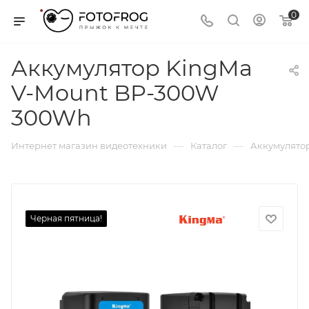
0
Аккумулятор KingMa
V-Mount BP-300W
300Wh
—
—
Интернет магазин видеотехники
Каталог
Аккумулятор
Черная пятница!