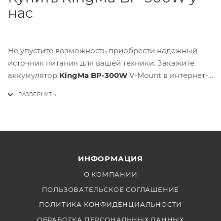
нас
Не упустите возможность приобрести надежный
источник питания для вашей техники. Закажите
аккумулятор
KingMa BP-300W
V-Mount в интернет-
магазине FotoFrog и обеспечьте стабильную и
бесперебойную работу вашего оборудования в
любых условиях съемки. Покупая у нас, вы
получаете высококачественный продукт, который
прослужит вам долго и эффективно.
ИНФОРМАЦИЯ
О КОМПАНИИ
ПОЛЬЗОВАТЕЛЬСКОЕ СОГЛАШЕНИЕ
ПОЛИТИКА КОНФИДЕНЦИАЛЬНОСТИ
ОБРАБОТКА ПЕРСОНАЛЬНЫХ ДАННЫХ