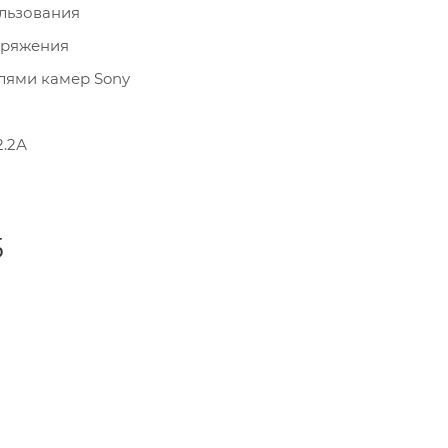
ользования
пряжения
лями камер Sony
2.2А
5