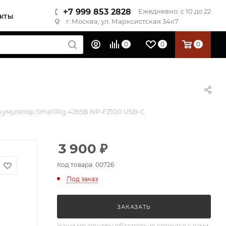
+7 999 853 2828
Ежедневно: с 10 до 22
КТЫ
г. Москва, ул. Марксистская 34к7
0
0
0
кумулятор SmallRig 4265B NP-FZ100 USB-C
3 900
₽
Код товара: 00726
Под заказ
ЗАКАЗАТЬ
Наши менеджеры обязательно свяжутся с вами