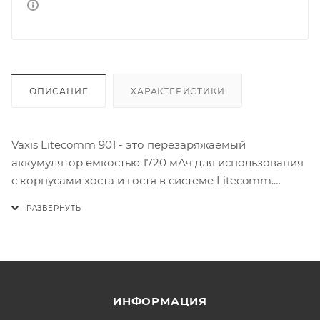
ОПИСАНИЕ
ХАРАКТЕРИСТИКИ
Vaxis Litecomm 901 - это перезаряжаемый
аккумулятор емкостью 1720 мАч для использования
с корпусами хоста и гостя в системе Litecomm.
Аккумулятор обеспечивает питание основного
корпуса до 8 часов, а гостевого - до 10 часов.
Аккумулятор 901 полностью заряжается за 2,5 часа с
помощью отдельно приобретаемого зарядного
устройства.
ИНФОРМАЦИЯ