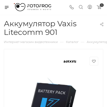
0
Аккумулятор Vaxis
Litecomm 901
—
—
Интернет магазин видеотехники
Каталог
Аккумулятор