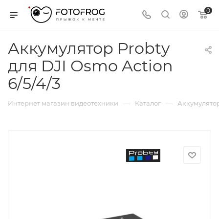
0
Аккумулятор Probty
для DJI Osmo Action
6/5/4/3
—
—
Интернет магазин видеотехники
Каталог
Аккумулятор