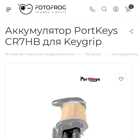
0
Аккумулятор PortKeys
CR7HB для Keygrip
—
—
Интернет магазин видеотехники
Каталог
Аккумулятор