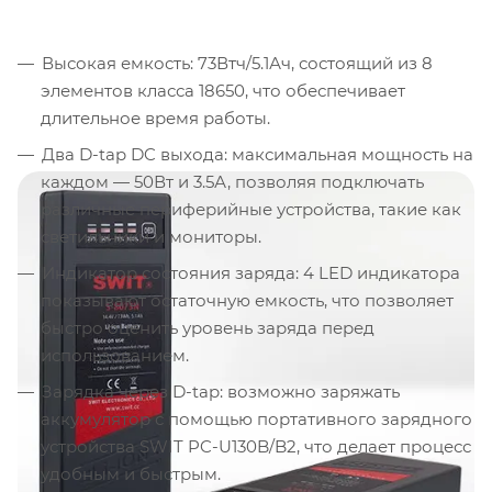
Высокая емкость: 73Втч/5.1Ач, состоящий из 8
элементов класса 18650, что обеспечивает
длительное время работы.
Два D-tap DC выхода: максимальная мощность на
каждом — 50Вт и 3.5А, позволяя подключать
различные периферийные устройства, такие как
светильники и мониторы.
Индикатор состояния заряда: 4 LED индикатора
показывают остаточную емкость, что позволяет
быстро оценить уровень заряда перед
использованием.
Зарядка через D-tap: возможно заряжать
аккумулятор с помощью портативного зарядного
устройства SWIT PC-U130B/B2, что делает процесс
удобным и быстрым.