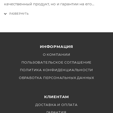
качественный продукт, но и гарантии на его
использование. Оформите заказ уже сегодня и
наслаждайтесь надежностью и длительной работой
вашей видеотехники!
ИНФОРМАЦИЯ
О КОМПАНИИ
ПОЛЬЗОВАТЕЛЬСКОЕ СОГЛАШЕНИЕ
ПОЛИТИКА КОНФИДЕНЦИАЛЬНОСТИ
ОБРАБОТКА ПЕРСОНАЛЬНЫХ ДАННЫХ
КЛИЕНТАМ
ДОСТАВКА И ОПЛАТА
ГАРАНТИЯ