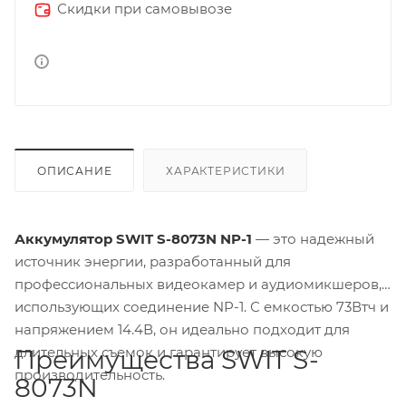
Скидки при самовывозе
ОПИСАНИЕ
ХАРАКТЕРИСТИКИ
Аккумулятор SWIT S-8073N NP-1
— это надежный
источник энергии, разработанный для
профессиональных видеокамер и аудиомикшеров,
использующих соединение NP-1. С емкостью 73Втч и
напряжением 14.4В, он идеально подходит для
длительных съемок и гарантирует высокую
Преимущества SWIT S-
производительность.
8073N