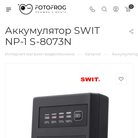
0
Аккумулятор SWIT
NP-1 S-8073N
—
—
Интернет магазин видеотехники
Каталог
Аккумулятор