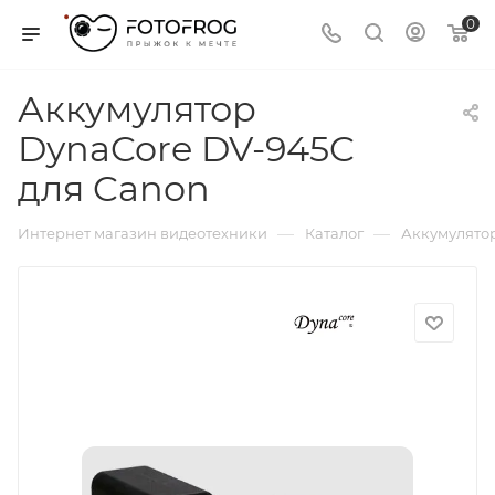
0
Аккумулятор
DynaCore DV-945C
для Canon
—
—
Интернет магазин видеотехники
Каталог
Аккумулятор