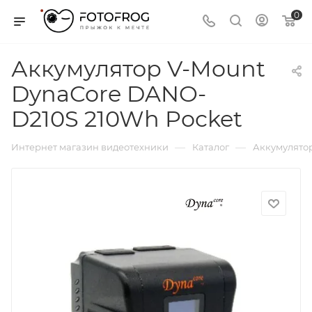
0
Аккумулятор V-Mount
DynaCore DANO-
D210S 210Wh Pocket
—
—
Интернет магазин видеотехники
Каталог
Аккумулятор