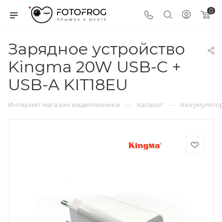
0
Зарядное устройство
Kingma 20W USB-C +
USB-A KIT18EU
—
—
Интернет магазин видеотехники
Каталог
Аккумулятор