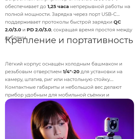
обеспечивает до
1,25 часа
непрерывной работы на
полной мощности. Зарядка через порт USB-C
поддерживает протоколы быстрой зарядки
QC
2.0/3.0
и
PD 2.0/3.0
, сокращая время простоя между
дублями.
Крепление и портативность
Лёгкий корпус оснащён холодным башмаком и
резьбовым отверстием
1/4"-20
для установки на
камеру, штатив, риг или настольную стойку.
Компактные габариты и небольшой вес делают
прибор удобным для мобильной съёмки и
использования в ограниченном пространстве.
Осветитель оптимален для влогов, обзоров,
предметной и кулинарной съёмки, а также как
заполняющий или контровой источник в небольших
студийных сетапах. Высокая цветопередача и