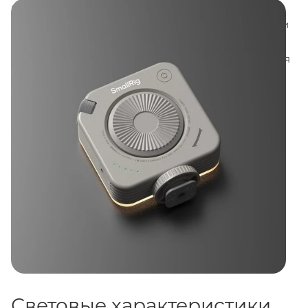
и поддерживает плавную регулировку цветовой
температуры в диапазоне
2700–6500K
. Показатели
CRI 95
и
TLCI 97
обеспечивают естественную
цветопередачу, что делает модель подходящей для
влогов, предметной съёмки и небольших
видеопроектов.
Световые характеристики