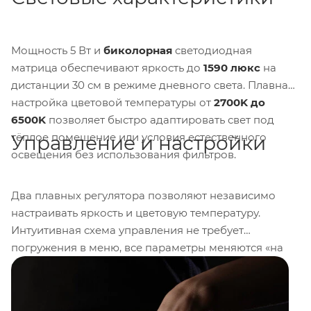
Мощность 5 Вт и
биколорная
светодиодная
матрица обеспечивают яркость до
1590 люкс
на
дистанции 30 см в режиме дневного света. Плавная
настройка цветовой температуры от
2700K до
6500K
позволяет быстро адаптировать свет под
тёплое помещение или условия естественного
Управление и настройки
освещения без использования фильтров.
Два плавных регулятора позволяют независимо
настраивать яркость и цветовую температуру.
Интуитивная схема управления не требует
погружения в меню, все параметры меняются «на
ощупь», что удобно при динамичной съёмке и
работе в ограниченных условиях.