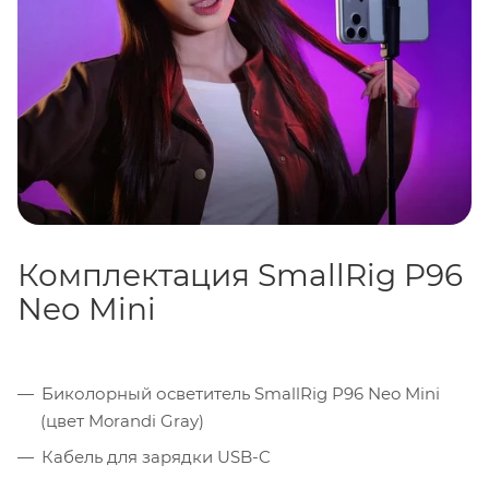
простой интерфейс позволяют использовать его как
основной прибор без компромиссов в качестве
изображения.
Комплектация SmallRig P96
Neo Mini
Биколорный осветитель SmallRig P96 Neo Mini
(цвет Morandi Gray)
Кабель для зарядки USB-C