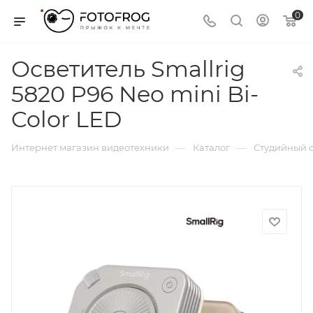
0
Осветитель Smallrig
5820 P96 Neo mini Bi-
Color LED
—
—
Интернет магазин видеотехники
Каталог
Студийный с