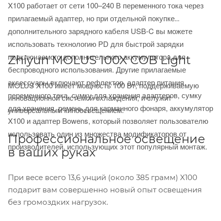
X100 работает от сети 100–240 В переменного тока через
прилагаемый адаптер, но при отдельной покупке
дополнительного зарядного кабеля USB-C вы можете
использовать технологию PD для быстрой зарядки
подключаемого дополнительного аккумулятора для
Zhiyun MOLUS 100X COB Light
беспроводного использования.
Другие прилагаемые
аксессуары включают рефлектор, адаптер питания
MOLUS X100 имеет мощность 100 Вт, поддерживаемую
переменного тока, сумку для хранения адаптеров, сумку
инновационной системой охлаждения, и служит
для хранения, ремень для карманного фонаря, аккумулятор
универсальным киноосвещением.
X100 и адаптер Bowens, который позволяет пользователю
использовать один из множества модификаторов от
Профессиональное освещение
производителей, использующих этот популярный монтаж.
в ваших руках
При весе всего 13,6 унций (около 385 грамм) X100
подарит вам совершенно новый опыт освещения
без громоздких нагрузок.