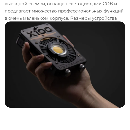
выездной съёмки, оснащён светодиодами COB и
предлагает множество профессиональных функций
в очень маленьком корпусе. Размеры устройства
составляют 5,7 x 3,7 x 1,4 дюйма. X100 имеет широкий
диапазон регулируемой цветовой температуры от
2700 до 6500 К с высокими показателями CRI/TLCI
95/97 и плавно регулируется от 0 до 100%. Цвет и
яркость можно регулировать непосредственно на
устройстве, но также можно вносить изменения
беспроводным способом с помощью приложения
Zhiyun. Дополнительная функция — режим Music
Mode, записывающая функция, которая позволяет
автоматически управлять освещением в такт
музыке, создавая особую атмосферу.