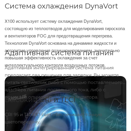
Система охлаждения DynaVort
X100 использует систему охлаждения DynaVort,
состоящую из теплоотводов для моделирования гироскопа
и вентиляторов FOC для предотвращения перегрева.
Технология DynaVort основана на динамике жидкости и
алгоритме управления позиционированием, значительно
Адаптивная система питания
повышая эффективность охлаждения за счет
интеллектуального контроля воздушных потоков.
Адаптивная интегрированная система питания
предлагает два решения для зарядки. Вы можете
питать светильник либо с помощью поставляемого
адаптера питания постоянного тока, либо с
помощью опционального аккумулятора.
Высокий CRI и TLCI
CRI 95 и TLCI 97 свет обеспечивает точную
цветопередачу.