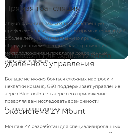
Прямая трансляция
Zhiyun помогает вам создать собственную
профессиональную студию для прямых трансляций
с более легким, компактным, но ярким
оборудованием, преодолевая ограничения
местоположения и предлагая современные
Bluetooth для эффективного
световые эффекты.
удалённого управления
Больше не нужно бояться сложных настроек и
нехватки команд. G60 поддерживает управление
через Bluetooth-сеть через его приложение,
позволяя вам исследовать возможности
беспроводного управления.
Экосистема ZY Mount
Монтаж ZY разработан для специализированных