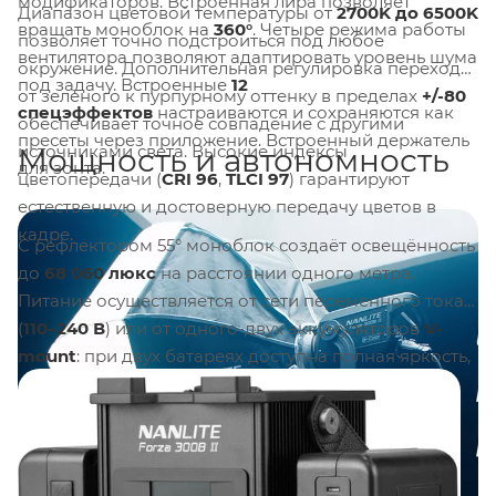
модификаторов. Встроенная лира позволяет
Диапазон цветовой температуры от
2700K до 6500K
вращать моноблок на
360°
. Четыре режима работы
позволяет точно подстроиться под любое
вентилятора позволяют адаптировать уровень шума
окружение. Дополнительная регулировка перехода
под задачу. Встроенные
12
от зелёного к пурпурному оттенку в пределах
+/-80
спецэффектов
настраиваются и сохраняются как
обеспечивает точное совпадение с другими
пресеты через приложение. Встроенный держатель
источниками света. Высокие индексы
Мощность и автономность
для зонта.
цветопередачи (
CRI 96
,
TLCI 97
) гарантируют
естественную и достоверную передачу цветов в
кадре.
С рефлектором 55° моноблок создаёт освещённость
до
68 060 люкс
на расстоянии одного метра.
Питание осуществляется от сети переменного тока
(
110–240 В
) или от одного-двух аккумуляторов
V-
mount
: при двух батареях доступна полная яркость,
при одной — до 45%. При выключенном
вентиляторе автономность работы бесшумного
блока управления увеличивается на 30%.