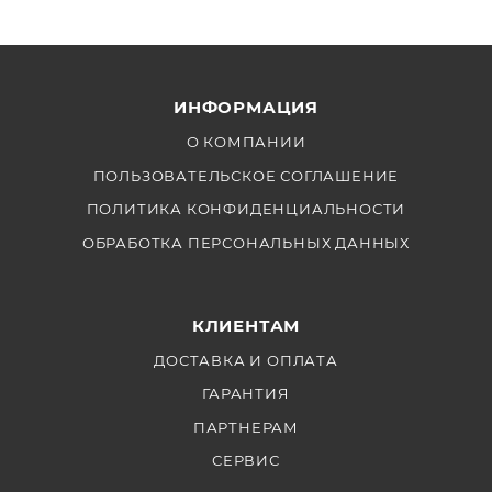
Кабель питания 6 м
Соединительный кабель 3 м
Мягкий чехол для транспортировки
ИНФОРМАЦИЯ
О КОМПАНИИ
ПОЛЬЗОВАТЕЛЬСКОЕ СОГЛАШЕНИЕ
ПОЛИТИКА КОНФИДЕНЦИАЛЬНОСТИ
ОБРАБОТКА ПЕРСОНАЛЬНЫХ ДАННЫХ
КЛИЕНТАМ
ДОСТАВКА И ОПЛАТА
ГАРАНТИЯ
ПАРТНЕРАМ
СЕРВИС