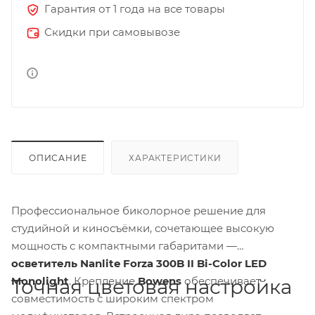
Гарантия от 1 года на все товары
Скидки при самовывозе
ОПИСАНИЕ
ХАРАКТЕРИСТИКИ
Профессиональное биколорное решение для
студийной и киносъёмки, сочетающее высокую
мощность с компактными габаритами —
осветитель Nanlite Forza 300B II Bi-Color LED
Monolight
. Крепление
Bowens
обеспечивает
Точная цветовая настройка
совместимость с широким спектром