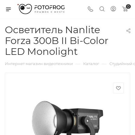
0
Осветитель Nanlite
Forza 300B II Bi-Color
LED Monolight
—
—
Интернет магазин видеотехники
Каталог
Студийный с