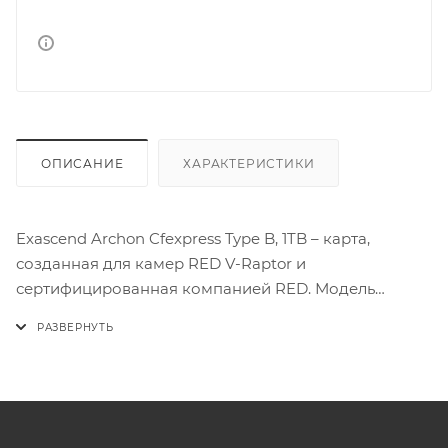
ОПИСАНИЕ
ХАРАКТЕРИСТИКИ
Exascend Archon Cfexpress Type B, 1TB – карта,
созданная для камер RED V-Raptor и
сертифицированная компанией RED. Модель
емкостью 1ТБ поддерживает запись видео 8K RAW.
Высшая скорость чтения составляет 1800 МБ/с,
последовательной записи – до 1700 МБ/с,
постоянной записи – 1400 МБ/с.
Exascend Archon Cfexpress Type B, 1TB – карта