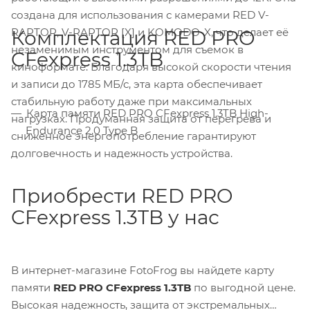
создана для использования с камерами RED V-
RAPTOR, V-RAPTOR [X] и KOMODO-X, что делает её
Комплектация RED PRO
незаменимым инструментом для съемок в
CFexpress 1.3TB
киноформате. Благодаря высокой скорости чтения
и записи до 1785 МБ/с, эта карта обеспечивает
стабильную работу даже при максимальных
Карта памяти RED PRO CFexpress 1.3TB High-
нагрузках. Продуманная защита от перегрева и
Endurance 2.0 Type B
сниженное энергопотребление гарантируют
долговечность и надежность устройства.
Приобрести RED PRO
CFexpress 1.3TB у нас
В интернет-магазине FotoFrog вы найдете карту
памяти
RED PRO CFexpress 1.3TB
по выгодной цене.
Высокая надежность, защита от экстремальных