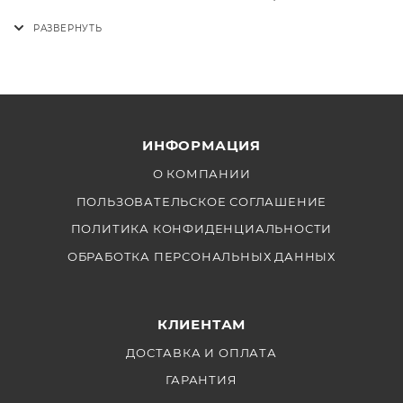
условий и возможность записи видео в формате 12K
делают эту карту идеальным выбором для
профессиональных создателей контента. Покупайте
лучшее оборудование в FotoFrog — ваш надежный
партнер в мире видеотехники!
ИНФОРМАЦИЯ
О КОМПАНИИ
ПОЛЬЗОВАТЕЛЬСКОЕ СОГЛАШЕНИЕ
ПОЛИТИКА КОНФИДЕНЦИАЛЬНОСТИ
ОБРАБОТКА ПЕРСОНАЛЬНЫХ ДАННЫХ
КЛИЕНТАМ
ДОСТАВКА И ОПЛАТА
ГАРАНТИЯ