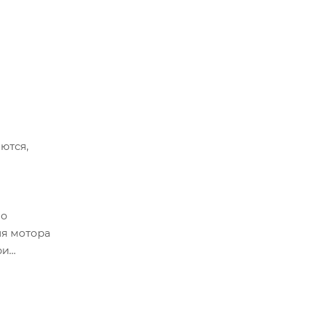
ются,
но
ия мотора
ри