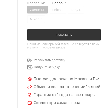
Крепление
—
Canon RF
Canon RF
Leica L
Sony E
Nikon Z
ЗАКАЗАТЬ
Наши менеджеры обязательно свяжутся с вами
и уточнят условия заказа
Рассчитать доставку
Получить скидку
Быстрая доставка по Москве и РФ
Обмен и возврат в течении 14 дней
Гарантия от 1 года на все товары
Скидки при самовывозе