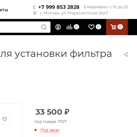
+7 999 853 2828
Ежедневно: с 10 до 22
КТЫ
г. Москва, ул. Марксистская 34к7
0
0
0
для установки фильтра
33 500
₽
Код товара: 17127
Под заказ