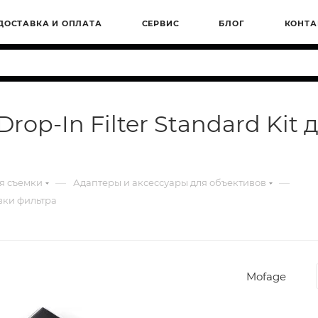
ДОСТАВКА И ОПЛАТА
СЕРВИС
БЛОГ
КОНТА
p-In Filter Standard Kit 
—
—
я съемки
Адаптеры и аксессуары для объективов
овки фильтра
Mofage