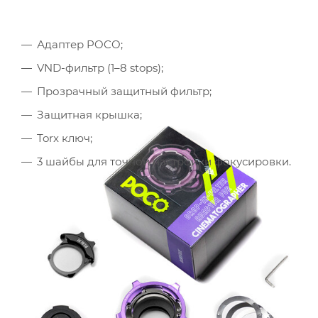
Адаптер POCO;
VND-фильтр (1–8 stops);
Прозрачный защитный фильтр;
Защитная крышка;
Torx ключ;
3 шайбы для точной настройки фокусировки.