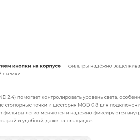
тием кнопки
на корпусе
— фильтры надёжно защёлкива
й съёмки.
ND 2.4) помогает контролировать уровень света, особен
ткие стопорные точки и шестерня MOD 0.8 для подключен
h-in фильтры легко меняются и надёжно фиксируются внут
быстрой и удобной, даже на площадке.