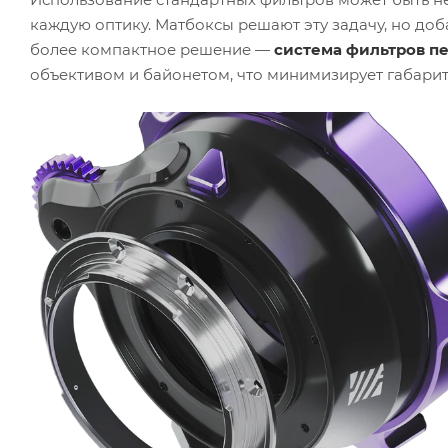
каждую оптику. Матбоксы решают эту задачу, но до
более компактное решение —
система фильтров п
объективом и байонетом, что минимизирует габарит