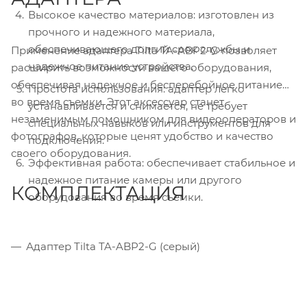
Высокое качество материалов: изготовлен из
прочного и надежного материала,
обеспечивающего долгий срок службы и
Применение адаптера Tilta TA-ABP2-G позволяет
надежное питание устройства.
расширить возможности вашего оборудования,
обеспечивая надежное и бесперебойное питание
Простота использования: адаптер легко
во время съемки. Этот аксессуар станет
устанавливается и снимается, не требует
незаменимым помощником для видеооператоров и
специальных навыков или инструментов для
фотографов, которые ценят удобство и качество
подключения.
своего оборудования.
Эффективная работа: обеспечивает стабильное и
надежное питание камеры или другого
КОМПЛЕКТАЦИЯ
оборудования во время съемки.
Адаптер Tilta TA-ABP2-G (серый)