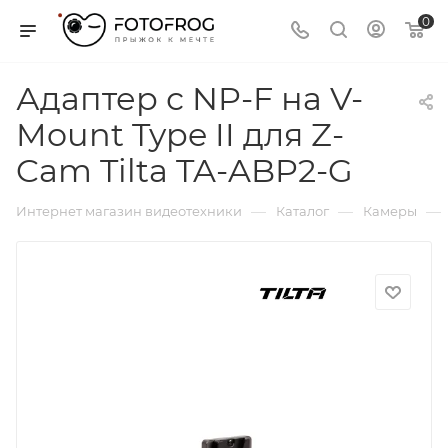
0
Адаптер с NP-F на V-
Mount Type II для Z-
Cam Tilta TA-ABP2-G
—
—
—
Интернет магазин видеотехники
Каталог
Камеры