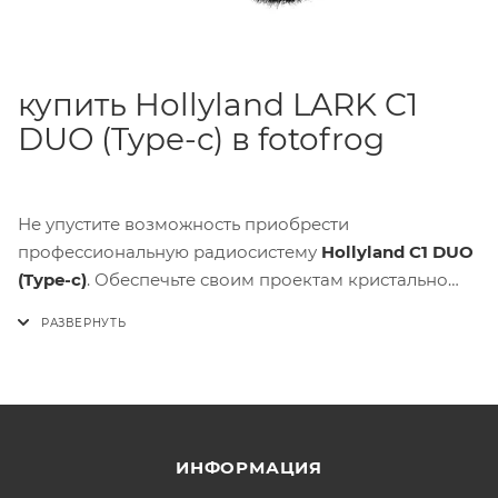
купить Hollyland LARK C1
DUO (Type-c) в fotofrog
Не упустите возможность приобрести
профессиональную радиосистему
Hollyland C1 DUO
(Type-c)
. Обеспечьте своим проектам кристально
чистый звук с этим передовым устройством.
Закажите прямо сейчас по самой выгодной цене в
магазине
fotofrog
!
ИНФОРМАЦИЯ