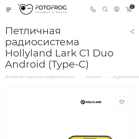
0
Петличная
радиосистема
Hollyland Lark C1 Duo
Android (Type-C)
—
—
Интернет магазин видеотехники
Каталог
Аудиотехни